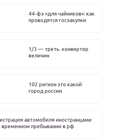
44‑фз «для чайников»: как
проводятся госзакупки
1/3 — треть. конвертер
величин
102 регион это какой
город россии
истрация автомобиля иностранцами
 временном пребывании в рф