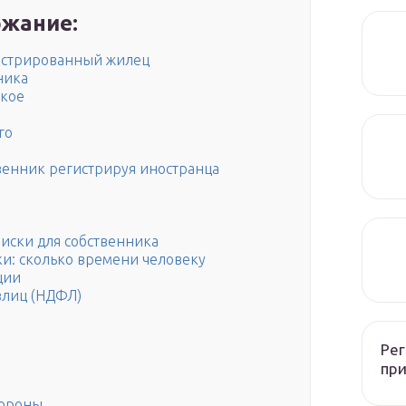
жание:
истрированный жилец
ника
акое
го
твенник регистрируя иностранца
иски для собственника
ки: сколько времени человеку
ции
злиц (НДФЛ)
Рег
при
тороны