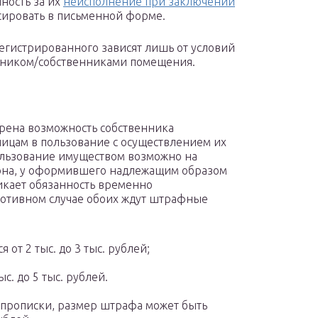
ность за их
неисполнение при заключении
сировать в письменной форме.
егистрированного зависят лишь от условий
енником/собственниками помещения.
рена возможность собственника
ицам в пользование с осуществлением их
льзование имуществом возможно на
кона, у оформившего надлежащим образом
икает обязанность временно
ротивном случае обоих ждут штрафные
от 2 тыс. до 3 тыс. рублей;
с. до 5 тыс. рублей.
 прописки, размер штрафа может быть