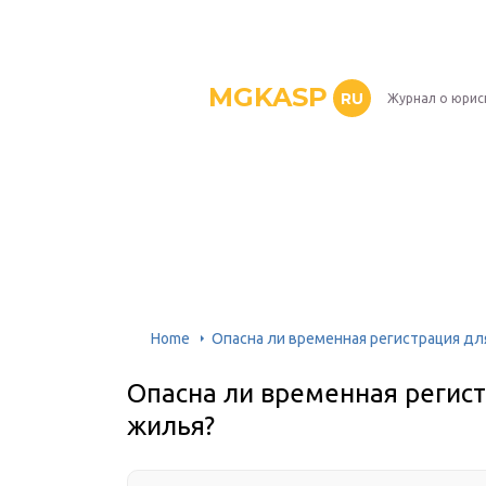
MGKASP
RU
Журнал о юрис
Home
Опасна ли временная регистрация дл
Опасна ли временная регис
жилья?