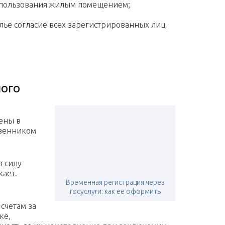
 пользования жилым помещением;
ье согласие всех зарегистрированных лиц
ного
ены в
твенником
в силу
кает.
Временная регистрация через
госуслуги: как её оформить
счетам за
ке,