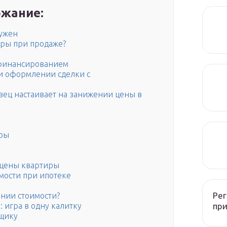
жание:
нужен
иры при продаже?
офинансированием
ри оформлении сделки с
авец настаивает на занижении цены в
иры
 цены квартиры
мости при ипотеке
Рег
ении стоимости?
при
игра в одну калитку
щику