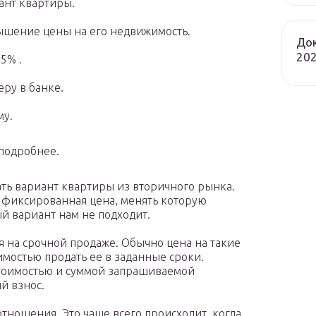
ант квартиры.
ышение цены на его недвижимость.
Док
202
5% .
ру в банке.
му.
подробнее.
ть вариант квартиры из вторичного рынка.
ь фиксированная цена, менять которую
ый вариант нам не подходит.
я на срочной продаже. Обычно цена на такие
имостью продать ее в заданные сроки.
тоимостью и суммой запрашиваемой
й взнос.
ношения. Это чаще всего происходит, когда