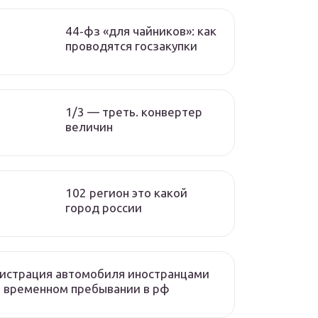
44‑фз «для чайников»: как
проводятся госзакупки
1/3 — треть. конвертер
величин
102 регион это какой
город россии
истрация автомобиля иностранцами
 временном пребывании в рф