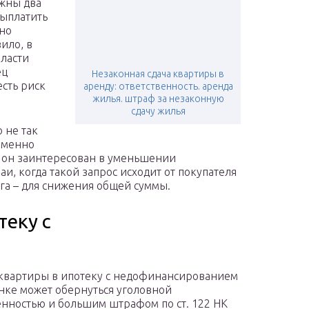
ожны два
выплатить
ено
ило, в
ласти
ец
Незаконная сдача квартиры в
сть риск
аренду: ответственность. аренда
жилья. штраф за незаконную
сдачу жилья
 не так
 именно
о он заинтересован в уменьшении
аи, когда такой запрос исходит от покупателя
рга – для снижения общей суммы.
теку с
квартиры в ипотеку с недофинансированием
нке может обернуться уголовной
енностью и большим штрафом по ст. 122 НК