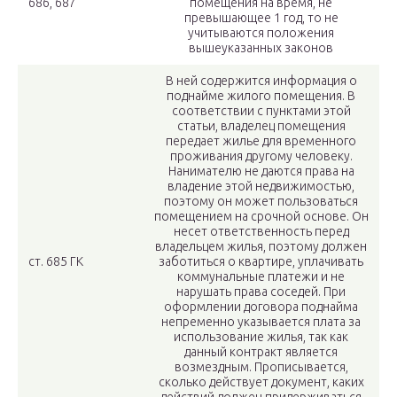
686, 687
помещения на время, не
превышающее 1 год, то не
учитываются положения
вышеуказанных законов
В ней содержится информация о
поднайме жилого помещения. В
соответствии с пунктами этой
статьи, владелец помещения
передает жилье для временного
проживания другому человеку.
Нанимателю не даются права на
владение этой недвижимостью,
поэтому он может пользоваться
помещением на срочной основе. Он
несет ответственность перед
владельцем жилья, поэтому должен
ст. 685 ГК
заботиться о квартире, уплачивать
коммунальные платежи и не
нарушать права соседей. При
оформлении договора поднайма
непременно указывается плата за
использование жилья, так как
данный контракт является
возмездным. Прописывается,
сколько действует документ, каких