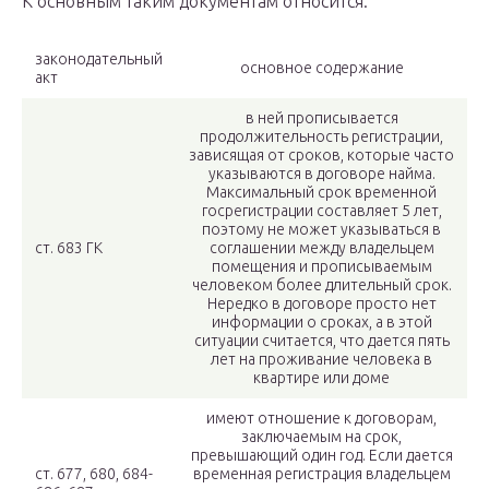
К основным таким документам относится:
законодательный
основное содержание
акт
в ней прописывается
продолжительность регистрации,
зависящая от сроков, которые часто
указываются в договоре найма.
Максимальный срок временной
госрегистрации составляет 5 лет,
поэтому не может указываться в
ст. 683 ГК
соглашении между владельцем
помещения и прописываемым
человеком более длительный срок.
Нередко в договоре просто нет
информации о сроках, а в этой
ситуации считается, что дается пять
лет на проживание человека в
квартире или доме
имеют отношение к договорам,
заключаемым на срок,
превышающий один год. Если дается
ст. 677, 680, 684-
временная регистрация владельцем