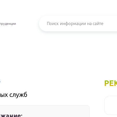
пруденции
РЕ
б
ых служб
жание: