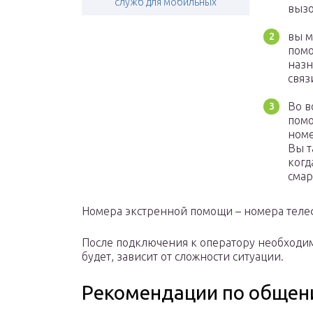
служб для мобильных
вызо
вы м
помо
назн
связ
Во в
помо
номе
Вы т
когд
смар
Номера экстренной помощи – номера теле
После подключения к оператору необходим
будет, зависит от сложности ситуации.
Рекомендации по общен