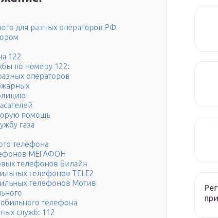
ного для разных операторов РФ
тором
на 122
жбы по номеру 122:
 разных операторов
ожарных
полицию
асателей
корую помощь
ужбу газа
ого телефона
елефонов МЕГАФОН
товых телефонов Билайн
бильных телефонов TELE2
бильных телефонов Мотив
Рег
льного
при
мобильного телефона
ных служб: 112