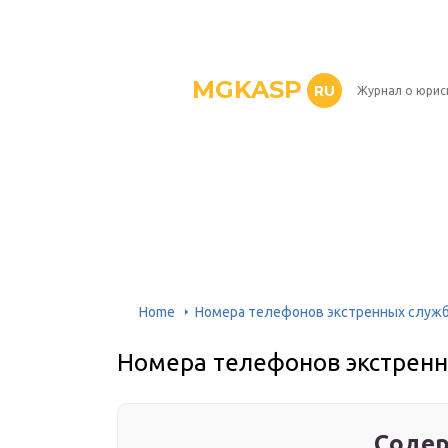
MGKASP
RU
Журнал о юрис
Home
Номера телефонов экстренных служ
Номера телефонов экстренн
Содер