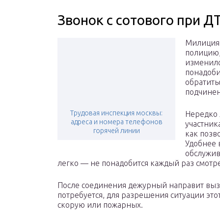
Звонок с сотового при Д
Милиция 
полицию,
изменилс
понадоби
обратить
подчине
Трудовая инспекция москвы:
Нередко 
адреса и номера телефонов
участник
горячей линии
как позв
Удобнее 
обслужив
легко — не понадобится каждый раз смотре
После соединения дежурный направит вызо
потребуется, для разрешения ситуации это
скорую или пожарных.