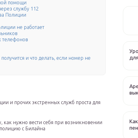
ной помощи
ерез службу 112
ва Полиции
олиции не работает
льников
х телефонов
Уро
для
получится и что делать, если номер не
Аре
вык
ии и прочих экстренных служб проста для
Как
у, как нужно вести себя при возникновении
пен
 полицию с Билайна