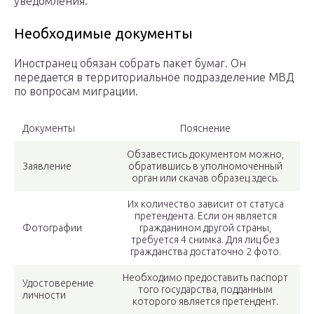
уведомления.
Необходимые документы
Иностранец обязан собрать пакет бумаг. Он
передается в территориальное подразделение МВД
по вопросам миграции.
Документы
Пояснение
Обзавестись документом можно,
Заявление
обратившись в уполномоченный
орган или скачав образец здесь.
Их количество зависит от статуса
претендента. Если он является
Фотографии
гражданином другой страны,
требуется 4 снимка. Для лиц без
гражданства достаточно 2 фото.
Необходимо предоставить паспорт
Удостоверение
того государства, подданным
личности
которого является претендент.