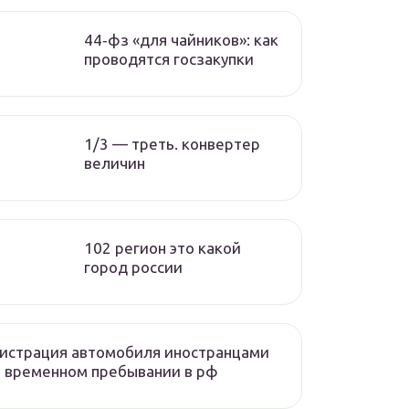
44‑фз «для чайников»: как
проводятся госзакупки
1/3 — треть. конвертер
величин
102 регион это какой
город россии
истрация автомобиля иностранцами
 временном пребывании в рф