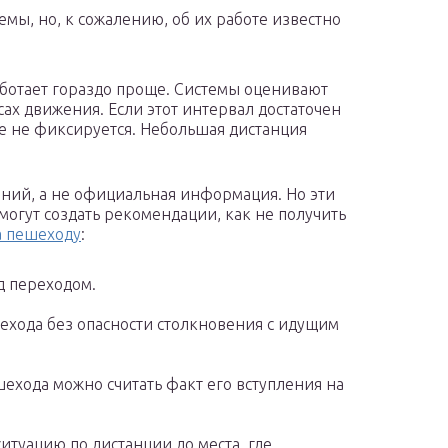
емы, но, к сожалению, об их работе известно
аботает гораздо проще. Системы оценивают
ах движения. Если этот интервал достаточен
ие не фиксируется. Небольшая дистанция
ений, а не официальная информация. Но эти
могут создать рекомендации, как не получить
а пешеходу
:
д переходом.
шехода без опасности столкновения с идущим
ехода можно считать факт его вступления на
итуацию по дистанции до места, где