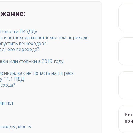
жание:
 «Новости ГИБДД»
кать пешехода на пешеходном переходе
опустить пешеходов?
одного перехода?
ки или стоянки в 2019 году
яснила, как не попасть на штраф
у 14.1 ПДД
ехода?
ли нет
а
Рег
при
роводы, мосты