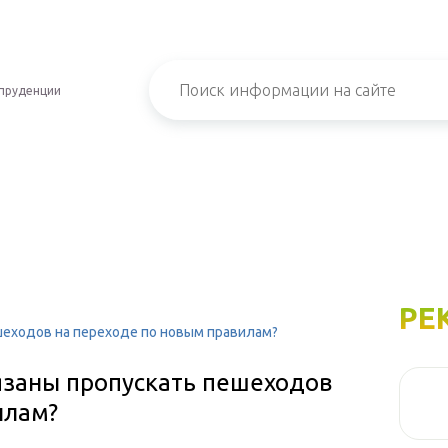
пруденции
РЕ
шеходов на переходе по новым правилам?
язаны пропускать пешеходов
илам?