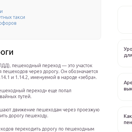
ти
утных такси
тофоров
Уро
роги
для
 ПДД), пешеходный переход — это участок
 пешеходов через дорогу. Он обозначается
.14.1 и 1.14.2, именуемой в народе «зебра».
Аре
вык
Пешеходный переход» еще попал
вайных путей.
решают движение пешеходам через проезжую
пить дорогу пешеходу.
Как
пен
шеходов переходить дорогу по пешеходным