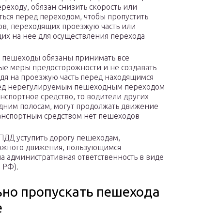
ереходу, обязан снизить скорость или
ться перед переходом, чтобы пропустить
в, переходящих проезжую часть или
их на нее для осуществления перехода
 пешеходы обязаны принимать все
е меры предосторожности и не создавать
одя на проезжую часть перед находящимся
еред нерегулируемым пешеходным переходом
нспортное средство, то водители других
едним полосам, могут продолжать движение
анспортным средством нет пешеходов
ПДД уступить дорогу пешеходам,
ожного движения, пользующимся
 административная ответственность в виде
 РФ).
ьно пропускать пешехода
е