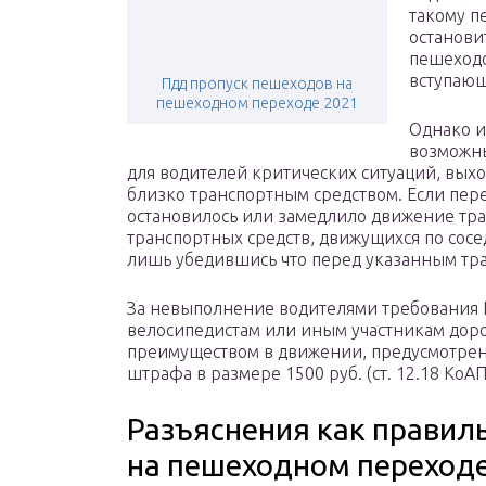
такому п
останови
пешеходо
вступающ
Пдд пропуск пешеходов на
пешеходном переходе 2021
Однако и
возможны
для водителей критических ситуаций, вых
близко транспортным средством. Если п
остановилось или замедлило движение тра
транспортных средств, движущихся по сос
лишь убедившись что перед указанным тр
За невыполнение водителями требования 
велосипедистам или иным участникам дор
преимуществом в движении, предусмотрена
штрафа в размере 1500 руб. (ст. 12.18 КоАП
Разъяснения как правил
на пешеходном переход