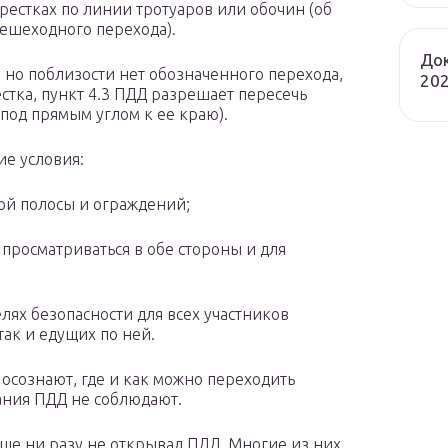
крестках по линии тротуаров или обочин (об
пешеходного перехода).
Док
, но поблизости нет обозначенного перехода,
202
естка, пункт 4.3 ПДД разрешает пересечь
(под прямым углом к ее краю).
е условия:
ой полосы и ограждений;
 просматриваться в обе стороны и для
ях безопасности для всех участников
 так и едущих по ней.
 осознают, где и как можно переходить
ания ПДД не соблюдают.
бще ни разу не открывал ПДД. Многие из них