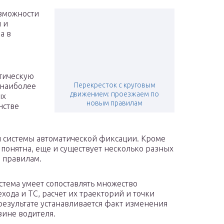
озможности
 и
а в
ктическую
Перекресток с круговым
 наиболее
движением: проезжаем по
ых
новым правилам
нстве
 системы автоматической фиксации. Кроме
а понятна, еще и существует несколько разных
 правилам.
истема умеет сопоставлять множество
хода и ТС, расчет их траекторий и точки
результате устанавливается факт изменения
вине водителя.