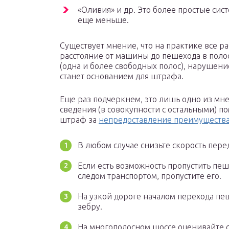
«Оливия» и др. Это более простые сист
еще меньше.
Существует мнение, что на практике все р
расстояние от машины до пешехода в полос
(одна и более свободных полос), нарушен
станет основанием для штрафа.
Еще раз подчеркнем, это лишь одно из мн
сведения (в совокупности с остальными) по
штраф за
непредоставление преимуществ
В любом случае снизьте скорость пере
Если есть возможность пропустить пе
следом транспортом, пропустите его.
На узкой дороге началом перехода пеш
зебру.
На многополосном шоссе оценивайте с