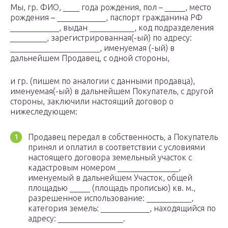
Мы, гр. ФИО, ____ года рождения, пол – _____, место
рождения – ____________, паспорт гражданина РФ
____________, выдан ___________, код подразделения
_________, зарегистрированная(-ый) по адресу:
______________________, именуемая (-ый) в
дальнейшем Продавец, с одной стороны,
и гр. (пишем по аналогии с данными продавца),
именуемая(-ый) в дальнейшем Покупатель, с другой
стороны, заключили настоящий договор о
нижеследующем:
Продавец передал в собственность, а Покупатель
принял и оплатил в соответствии с условиями
настоящего договора земельный участок с
кадастровым номером _______________,
именуемый в дальнейшем Участок, общей
площадью _____ (площадь прописью) кв. м.,
разрешенное использование: ___________,
категория земель: ____________, находящийся по
адресу: ________________.