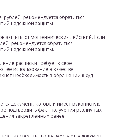
яч рублей, рекомендуется обратиться
антий надежной защиты
тов защиты от мошеннических действий. Если
блей, рекомендуется обратиться
нтий надежной защиты.
вление расписки требует к себе
т ее использование в качестве
икнет необходимость в обращении в суд
ется документ, который имеет рукописную
ере подтвердить факт получения различных
ждения закрепленных ранее
енежных средств” подразумевается документ,