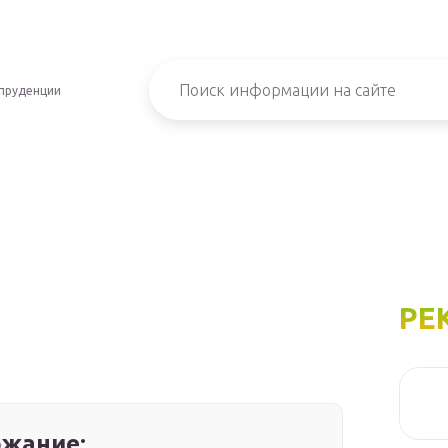
пруденции
РЕ
жание: