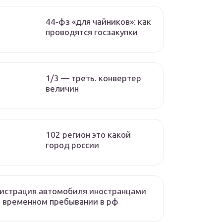
44‑фз «для чайников»: как
проводятся госзакупки
1/3 — треть. конвертер
величин
102 регион это какой
город россии
истрация автомобиля иностранцами
 временном пребывании в рф