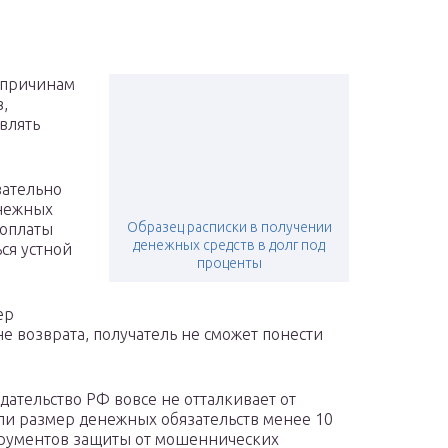
о причинам
,
влять
зательно
нежных
Образец расписки в получении
 оплаты
денежных средств в долг под
ся устной
проценты
ер
не возврата, получатель не сможет понести
дательство РФ вовсе не отталкивает от
сли размер денежных обязательств менее 10
струментов защиты от мошеннических