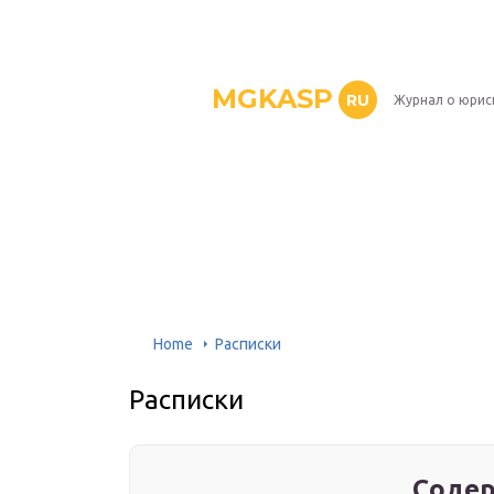
MGKASP
RU
Журнал о юрис
Home
Расписки
Расписки
Содер