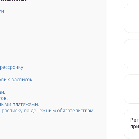
ти
рассрочку
вых расписок.
ми.
тов.
ными платежами.
 расписку по денежным обязательствам
Рег
при