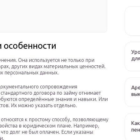
 особенности
Уро
для
нения. Она используется не только при
варах, других видах материальных ценностей.
их персональных данных.
 документального сопровождения
Аре
е стандартного договора по займу отнимает
вык
ребуются определённые знания и навыки. Или
ов. Их можно указать отдельно.
 относятся к простому способу, позволяющему
Как
свойства в юридическом плане. Например,
пен
 что долг не был оплачен. Если указаны
и.