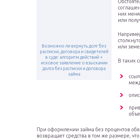
Обстояте
соглашен
них меня
или полу
Например
столкнут
Возможно ли вернуть долг без
или земе
расписки, договора и свидетелей
в суде: алгоритм действий +
В таких 
исковое заявление о взыскании
долга без расписки и договора
займа
ссыл
межд
опис
прив
объе
При оформлении займа без процентов обяз
возвращает средства в том же размере, что