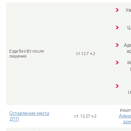
Ув
Ш
Ад
ар
Езда без ВУ после
ст.12.7 ч.2
лишения
И
с
Изъят
Оставление места
Адми
ст. 12.27 ч.2
ДТП
аре