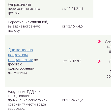
Неправильная
перевозка опасных
ст. 12.21.2 ч.1
грузов
Пересечение сплошной,
выезд на встречную
ст.12.15 ч.4,5
полосу.
Ад
ш
Движение во
д
встречном
направлении
по
ст.12.16 ч.3
Л
дороге с
односторонним
движением
ср
Нарушение ПДД или
ПЭТС, повлекшее
причинение легкого или
ст.12.24 ч.1,2
средней тяжести вреда
здоровью.