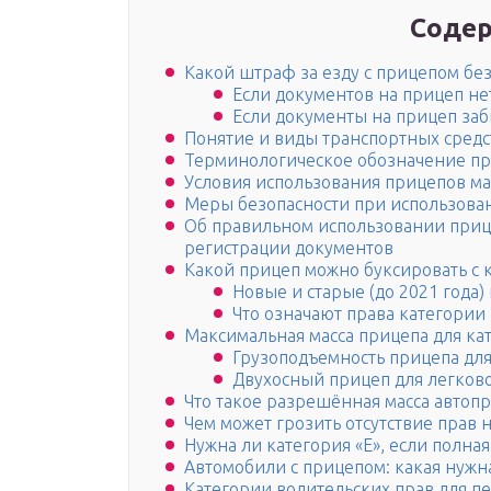
Содер
Какой штраф за езду с прицепом бе
Если документов на прицеп не
Если документы на прицеп за
Понятие и виды транспортных средс
Терминологическое обозначение п
Условия использования прицепов ма
Меры безопасности при использова
Об правильном использовании прице
регистрации документов
Какой прицеп можно буксировать с 
Новые и старые (до 2021 года)
Что означают права категории
Максимальная масса прицепа для ка
Грузоподъемность прицепа для
Двухосный прицеп для легково
Что такое разрешённая масса автопр
Чем может грозить отсутствие прав 
Нужна ли категория «Е», если полна
Автомобили с прицепом: какая нужн
Категории водительских прав для п