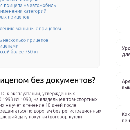
ля прицепа на автомобиль
рименения категорий
вых прицепов
ждению машины с прицепом
ь несколько прицепов
рицепами
Уро
ссой более 750 кг
для
рицепом без документов?
Аре
вык
ТС к эксплуатации, утвержденных
0.1993 № 1090, на владельцев транспортных
х на учет в течение 10 дней после
ередвигаться по дорогам без регистрационных
Как
дающий дату покупки (договор купли-
пен