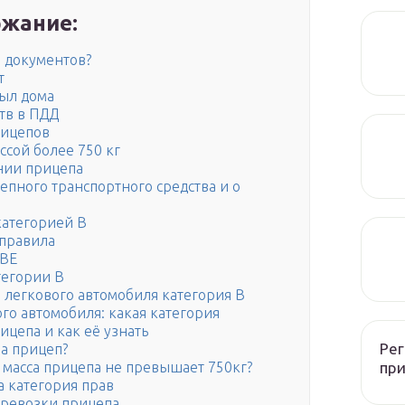
жание:
з документов?
т
был дома
тв в ПДД
рицепов
ссой более 750 кг
нии прицепа
пного транспортного средства и о
категорией В
 правила
 ВЕ
тегории В
 легкового автомобиля категория В
го автомобиля: какая категория
ицепа и как её узнать
Рег
на прицеп?
при
я масса прицепа не превышает 750кг?
а категория прав
еревозки прицепа