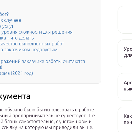
бот?
х случаев
 услуг
а уровня сложности для решения
ка – что делать
качество выполненных работ
Уро
ов заказчиком недопустим
для
ражений заказчика работы считаются
!
рма (2021 год)
Аре
вык
кумента
 обязано было бы использовать в работе
ный предприниматель не существует. Т.е.
Как
й бланк самостоятельно, с учетом норм и
пен
л, ссылку на которую мы приводили выше.