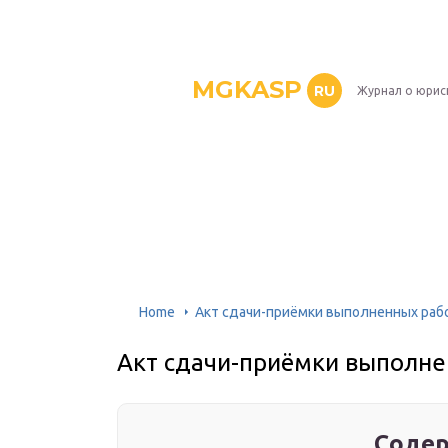
MGKASP
RU
Журнал о юрис
Home
Акт сдачи-приёмки выполненных раб
Акт сдачи-приёмки выполне
Содер