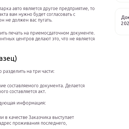
арка авто является другое предприятие, то
та вам нужно будет согласовать с
Док
н не должен вас пугать.
202
вить печать на приемосдаточном документе.
тных центров делают это, что не является
азец)
разделить на три части:
ние составляемого документа. Делается
ого составляется акт.
едующая информация:
и в качестве Заказчика выступает
адрес проживания последнего,