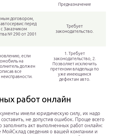
Предназначение
амым договором,
 автосервис перед
Требует
с Заказчиком
законодательство.
тва № 290 от 2001
1. Требует
новлению, если
законодательство, 2.
томобиль на
Позволяет исключить
полнитель должен
претензии владельца по
 описав все
уже имеющимся
 неисправности.
дефектам авто.
ных работ онлайн
кументы имели юридическую силу, их надо
 составить, не допустив ошибок. Проще всего
о заполнить акт выполненных работ онлайн:
е МойСклад сведения о вашей компании и