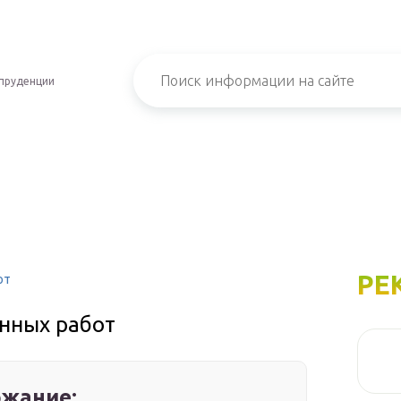
пруденции
РЕ
от
нных работ
жание: