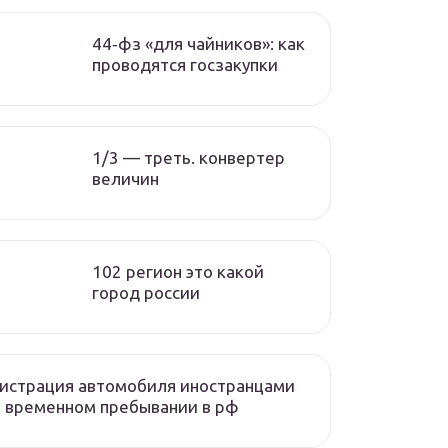
44‑фз «для чайников»: как
проводятся госзакупки
1/3 — треть. конвертер
величин
102 регион это какой
город россии
истрация автомобиля иностранцами
 временном пребывании в рф