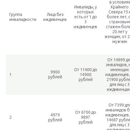
в условия
Инвалиды, у
Крайнего
которых
Севера 15 
Группа
Лица без
есть от 1 до
более лет, 
инвалидности
иждивенцев
3
страховы
иждивенцев
стажем бол
20 лет у
женщин, от 2
мужчин
От 14899 д
инвалидов, 
От 11400 до
имеющих
9900
1
14900
иждивенцев 
рублей
рублей
21900 рубл
для лиц с 3
иждивенца
От 7399 дл
инвалидов б
От 6700 до
4979
иждивенцев 
2
9897
рублей
14687 рубл
рублей
для лиц с 3
иждивенца