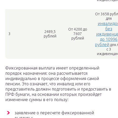
От 3658 руб
для
инвалидо
без
От 4200 до
2489,5
3
7607
иждивенц
рублей
рублей
до 10996
рублей
для 
с 3
иждивенца
Фиксированная выплата имеет определенный
порядок назначения: она рассчитывается
индивидуально в процессе оформления самой
пенсии. Это означает, что инвалид или его
представитель должен подготовить и предоставить в
ПРФ бумаги, на основании которых произойдет
изменение суммы в его пользу:
заявление о пересчете фиксированной