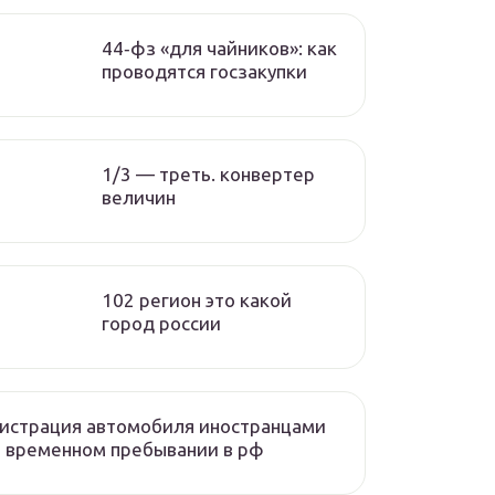
44‑фз «для чайников»: как
проводятся госзакупки
1/3 — треть. конвертер
величин
102 регион это какой
город россии
истрация автомобиля иностранцами
 временном пребывании в рф