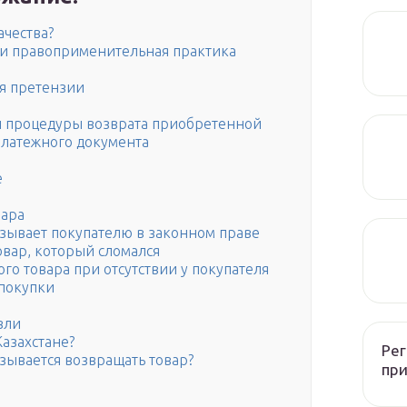
ачества?
а и правоприменительная практика
ия претензии
 процедуры возврата приобретенной
платежного документа
е
вара
казывает покупателю в законном праве
овар, который сломался
о товара при отсутствии у покупателя
покупки
вли
Казахстане?
Рег
азывается возвращать товар?
при