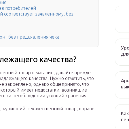
ния
рав потребителей
й соответствует заявленному, без
монт без предъявления чека
Уро
для
длежащего качества?
твенный товар в магазин, давайте прежде
надлежащего качества. Нужно отметить, что
Аре
не закреплено, однако общепринято, что
вык
, который имеет недостатки, возникшие
ли при несоблюдении условий хранения.
ль, купивший некачественный товар, вправе
Как
пен