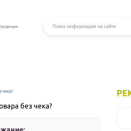
пруденции
РЕ
з чека?
овара без чека?
жание: