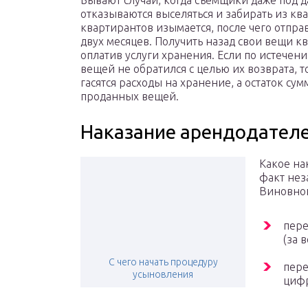
Бывают случаи, когда съемщики даже под 
отказываются выселяться и забирать из кв
квартирантов изымается, после чего отправ
двух месяцев. Получить назад свои вещи 
оплатив услуги хранения. Если по истечен
вещей не обратился с целью их возврата, т
гасятся расходы на хранение, а остаток су
проданных вещей.
Наказание арендодател
Какое на
факт нез
Виновног
пере
(за 
С чего начать процедуру
пере
усыновления
цифр