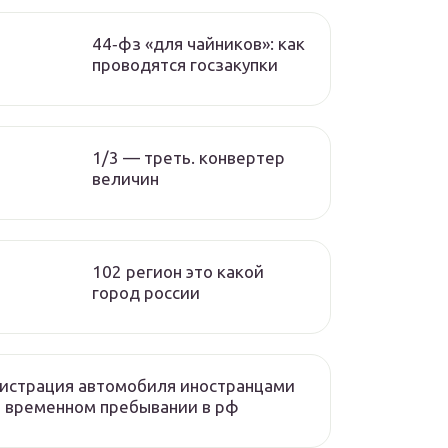
44‑фз «для чайников»: как
проводятся госзакупки
1/3 — треть. конвертер
величин
102 регион это какой
город россии
истрация автомобиля иностранцами
 временном пребывании в рф