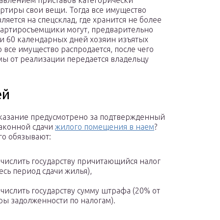
давлением приставов категорически
артиры свои вещи. Тогда все имущество
ляется на спецсклад, где хранится не более
квартиросъемщики могут, предварительно
ии 60 календарных дней хозяин изъятых
о все имущество распродается, после чего
ммы от реализации передается владельцу
ей
казание предусмотрено за подтвержденный
аконной сдачи
жилого помещения в наем
?
о обязывают:
числить государству причитающийся налог
весь период сдачи жилья),
числить государству сумму штрафа (20% от
ы задолженности по налогам).