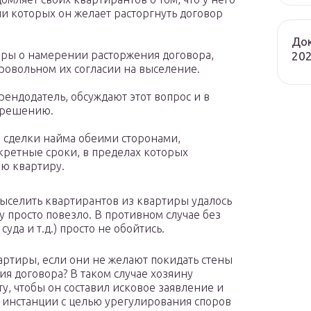
ии которых он желает расторгнуть договор
Док
иры о намерении расторжения договора,
202
бровольном их согласии на выселение.
рендодатель, обсуждают этот вопрос и в
 решению.
 сделки найма обеими сторонами,
кретные сроки, в пределах которых
ую квартиру.
ыселить квартирантов из квартиры удалось
у просто повезло. В противном случае без
уда и т.д.) просто не обойтись.
артиры, если они не желают покидать стены
ия договора? В таком случае хозяину
у, чтобы он составил исковое заявление и
е инстанции с целью урегулирования споров