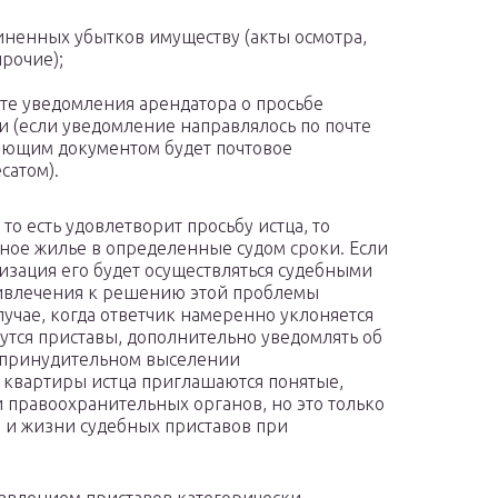
ненных убытков имуществу (акты осмотра,
прочие);
те уведомления арендатора о просьбе
и (если уведомление направлялось по почте
ающим документом будет почтовое
сатом).
о есть удовлетворит просьбу истца, то
ное жилье в определенные судом сроки. Если
изация его будет осуществляться судебными
ивлечения к решению этой проблемы
лучае, когда ответчик намеренно уклоняется
утся приставы, дополнительно уведомлять об
и принудительном выселении
 квартиры истца приглашаются понятые,
и правоохранительных органов, но это только
ью и жизни судебных приставов при