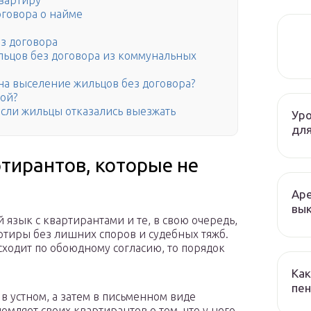
вартиру
говора о найме
з договора
льцов без договора из коммунальных
 на выселение жильцов без договора?
ой?
 если жильцы отказались выезжать
Уро
для
тирантов, которые не
Аре
вык
 язык с квартирантами и те, в свою очередь,
артиры без лишних споров и судебных тяжб.
ходит по обоюдному согласию, то порядок
Как
пен
в устном, а затем в письменном виде
омляет своих квартирантов о том, что у него