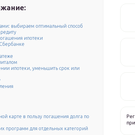
жание:
ами: выбираем оптимальный способ
кредиту
огашения ипотеки
 Сбербанке
атеже
питалом
ении ипотеки, уменьшить срок или
у
пления
Рег
ой карте в пользу погашения долга по
при
их программ для отдельных категорий