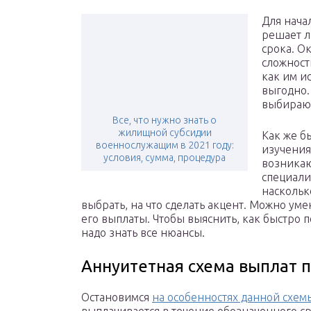
Для нача
решает л
срока. О
сложности
как им и
выгодно.
выбирают
Все, что нужно знать о
жилищной субсидии
Как же б
военнослужащим в 2021 году:
изучения
условия, сумма, процедура
возникаю
специали
наскольк
выбрать, на что сделать акцент. Можно уме
его выплаты. Чтобы выяснить, как быстро 
надо знать все нюансы.
Аннуитетная схема выплат 
Остановимся
на особенностях данной схем