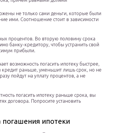
рока, причём равными долями
аложены не только сами деньги, которые были
ание ими. Соотношение стоит в зависимости
е
ых процентов. Во вторую половину срока
имо банку-кредитору, чтобы устранить свой
ксимум прибыли.
ает возможность погасить ипотеку быстрее,
я кредит раньше, уменьшит лишь срок, но не
сразу пойдут на уплату процентов, а не
ятность погасить ипотеку раньше срока, вы
тях договора. Попросите установить
 погашения ипотеки