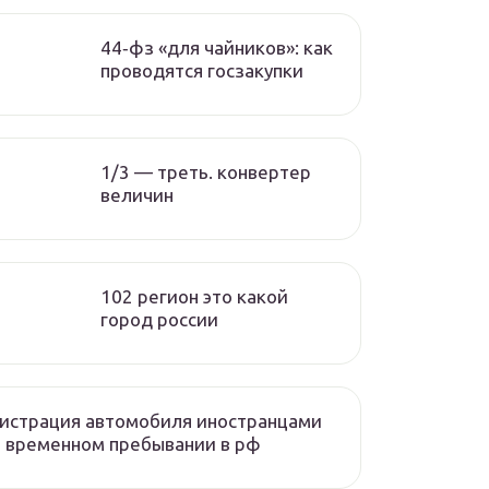
44‑фз «для чайников»: как
проводятся госзакупки
1/3 — треть. конвертер
величин
102 регион это какой
город россии
истрация автомобиля иностранцами
 временном пребывании в рф