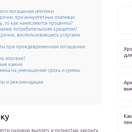
ного погашения ипотеки
срочно при аннуитетных платежах
у, то как начисляются проценты?
ранее потребительским кредитом?
срочно, воспользовавшись услугами
нты при преждевременном погашении
Уро
для
по ипотеке?
дные камни
 схема на уменьшение срока и суммы
еты и рекомендации
Аре
и
вык
еку
Как
пен
ести разовую выплату и полностью закрыть