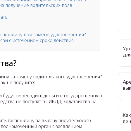
на получение водительских прав
латы
оспошлину при замене удостоверения?
язи с истечением срока действия
Уро
для
тва?
ину за замену водительского удостоверения?
Аре
ак не получится.
вык
и будут переводить деньги в государственную
едства не поступят в ГИБДД, ходатайство на
Как
ить госпошлину за выдачу водительского
пен
 уполномоченный орган с заявлением