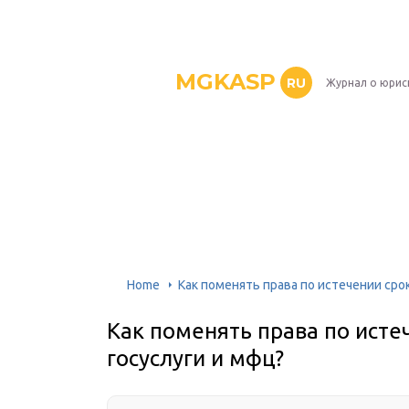
MGKASP
RU
Журнал о юрис
Home
Как поменять права по истечении срок
Как поменять права по исте
госуслуги и мфц?