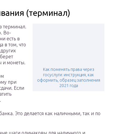
вания (терминал)
з терминал.
. Во-
ни есть в
 в том, что
 других
 берет
ы и монеты.
Как поменять права через
госуслуги: инструкция, как
ем
оформить, образец заполнения
ому при
2021 года
дачи. Если
атить
.
анка. Это делается как наличными, так и по
ьные шаги одинаковы для наличного и