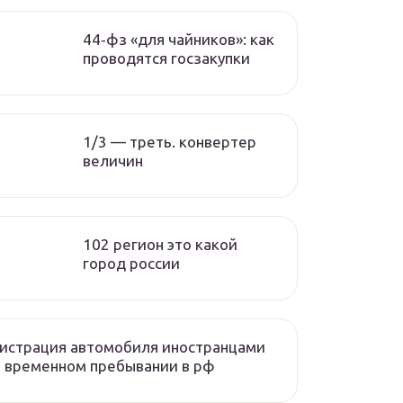
44‑фз «для чайников»: как
проводятся госзакупки
1/3 — треть. конвертер
величин
102 регион это какой
город россии
истрация автомобиля иностранцами
 временном пребывании в рф