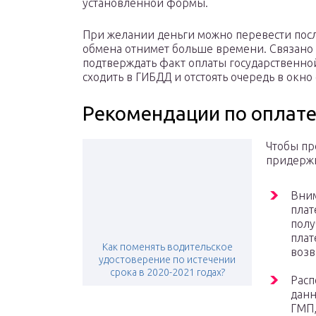
установленной формы.
При желании деньги можно перевести посл
обмена отнимет больше времени. Связано э
подтверждать факт оплаты государственно
сходить в ГИБДД и отстоять очередь в окн
Рекомендации по оплат
Чтобы пр
придержи
Вни
плат
полу
плат
Как поменять водительское
возв
удостоверение по истечении
срока в 2020-2021 годах?
Расп
данн
ГМП,